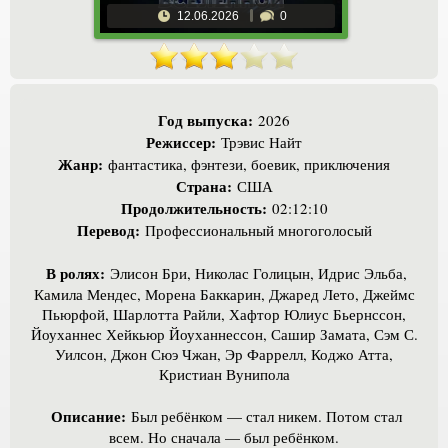
12.06.2026
0
Год выпуска:
2026
Режиссер:
Трэвис Найт
Жанр:
фантастика, фэнтези, боевик, приключения
Страна:
США
Продолжительность:
02:12:10
Перевод:
Профессиональный многоголосый
В ролях:
Элисон Бри, Николас Голицын, Идрис Эльба,
Камила Мендес, Морена Баккарин, Джаред Лето, Джеймс
Пьюрфой, Шарлотта Райли, Хафтор Юлиус Бьернссон,
Йоуханнес Хейкьюр Йоуханнессон, Сашир Замата, Сэм С.
Уилсон, Джон Сюэ Чжан, Эр Фаррелл, Коджо Атта,
Кристиан Вунипола
Описание:
Был ребёнком — стал никем. Потом стал
всем. Но сначала — был ребёнком.