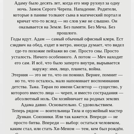
Адаму было десять лет, когда его мир рухнул за одну
ночь. Замок Серого Черепа. Нападение. Родители,
которые в панике толкают сына в магический портал и
кричат что-то вслед — но слов уже не слышно. Он
оказывается на Земле. Без памяти. Без Меча. Без
прошлого.
Годы идут. Адам — самый обычный офисный клерк. Ест
сэндвич на обед, ездит в метро, иногда думает, что видел
где-то похожие пейзажи во сне. Просто сны. Просто
усталость. Ничего особенного. А потом — Меч находит
его сам. И всё, что было заперто внутри, вырывается
наружу: имя, лицо, планета, война.
Этерния — это не то, что он помнил. Вернее, помнит —
но то, что осталось, мало напоминает воспоминания
детства. Тьма. Тиран по имени Скелетор — существо, у
которого вместо лица — череп, и вместо сострадания —
абсолютный ноль. Он хозяйничает на родных землях
Адама давно. Основательно. С удовольствием.
Теперь рядом — воительница Тила и оружейный мастер
Дункан. Союзники. Или так кажется. Впереди — не
просто битва. Впереди — выбор: остаться человеком,
каким стал, или стать Хи-Меном — тем, кем был рождён.