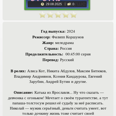
29.08.2025
0
Год выпуска:
2024
Режиссер:
Филипп Коршунов
Жанр:
мелодрама
Страна:
Россия
Продолжительность:
00:45:00 серия
Перевод:
Русский
В ролях:
Алиса Кот, Никита Абдулов, Максим Битюков,
Владимир Андриянов, Ксения Кандаурова, Евгений
Зарубин, Андрей Бутин и другие.
Описание:
Катька из Ярославля... Ну что сказать —
девчонка с огоньком! Мечтает о своём турагентстве, а тут
папаша-толстосум решил её судьбу за неё расписать.
Николай — мужик серьёзный, деньги считать умеет, вот
только дочкину жизнь тоже считает своей