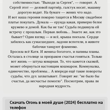
собственностью. "Выходи за Сергея", — говорит. А
Сергей этот — деловой партнёр, галстук носит, машину
дорогую водит. На бумаге — жених что надо.
И вот наша героиня покорно тащится в Москву свадебное
платье покупать. Думала — ерунда какая, примерю белое
кружево и домой. Как бы не так! Судьба подкинула ей
встречу с прошлым. Первая любовь... Знаете же, как это
бывает? Один взгляд — и всё, крыша поехала. Сердце
забилось как сумасшедшее, ладони вспотели, в животе
бабочки танцуют фламенко.
Бросила всё Катя. И жениха богатого, и папины планы.
Осталась в столице за призраком счастья гоняться. Только
вот жизнь — штука коварная. То, что кажется сказкой,
может обернуться настоящим кошмаром. Коммуналка,
одиночество, проблемы... А впереди ещё такие повороты
судьбы, что дух захватывает. Говорят же: "не было бы
счастья, да несчастье помогло". Посмотрим, права ли
народная мудрость.
Скачать Огонь в моей душе (2024) бесплатно на
телефон