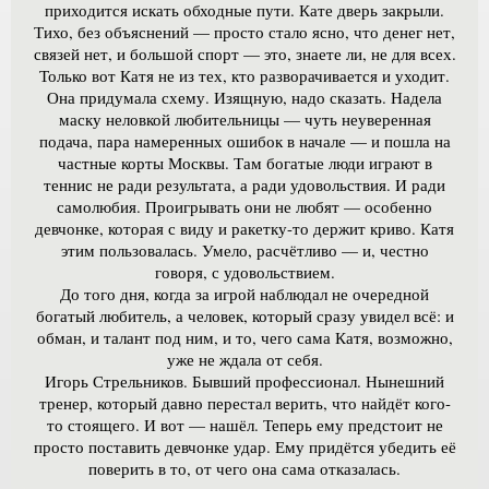
приходится искать обходные пути. Кате дверь закрыли.
Тихо, без объяснений — просто стало ясно, что денег нет,
связей нет, и большой спорт — это, знаете ли, не для всех.
Только вот Катя не из тех, кто разворачивается и уходит.
Она придумала схему. Изящную, надо сказать. Надела
маску неловкой любительницы — чуть неуверенная
подача, пара намеренных ошибок в начале — и пошла на
частные корты Москвы. Там богатые люди играют в
теннис не ради результата, а ради удовольствия. И ради
самолюбия. Проигрывать они не любят — особенно
девчонке, которая с виду и ракетку-то держит криво. Катя
этим пользовалась. Умело, расчётливо — и, честно
говоря, с удовольствием.
До того дня, когда за игрой наблюдал не очередной
богатый любитель, а человек, который сразу увидел всё: и
обман, и талант под ним, и то, чего сама Катя, возможно,
уже не ждала от себя.
Игорь Стрельников. Бывший профессионал. Нынешний
тренер, который давно перестал верить, что найдёт кого-
то стоящего. И вот — нашёл. Теперь ему предстоит не
просто поставить девчонке удар. Ему придётся убедить её
поверить в то, от чего она сама отказалась.