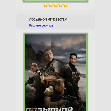
ПОЗЫВНОЙ НЕИЗВЕСТЕН
Русские сериалы