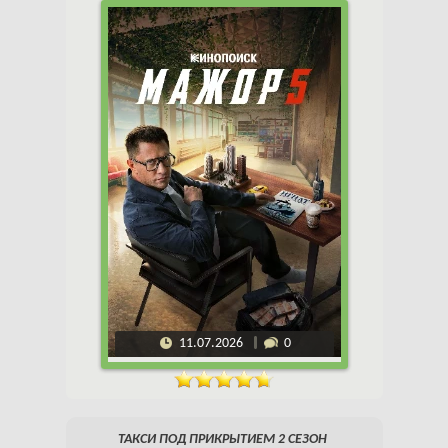
11.07.2026
0
ТАКСИ ПОД ПРИКРЫТИЕМ 2 СЕЗОН