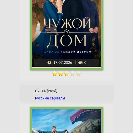
17.07.2026
0
СУЕТА (2026)
Русские сериалы