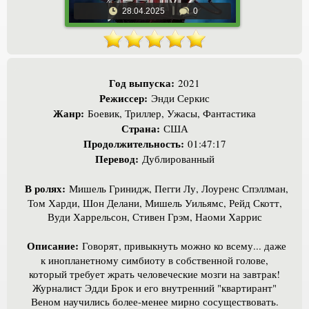
28.04.2025
0
Год выпуска:
2021
Режиссер:
Энди Серкис
Жанр:
Боевик, Триллер, Ужасы, Фантастика
Страна:
США
Продолжительность:
01:47:17
Перевод:
Дублированный
В ролях:
Мишель Гринидж, Пегги Лу, Лоуренс Спэллман,
Том Харди, Шон Делани, Мишель Уильямс, Рейд Скотт,
Вуди Харрельсон, Стивен Грэм, Наоми Харрис
Описание:
Говорят, привыкнуть можно ко всему... даже
к инопланетному симбиоту в собственной голове,
который требует жрать человеческие мозги на завтрак!
Журналист Эдди Брок и его внутренний "квартирант"
Веном научились более-менее мирно сосуществовать.