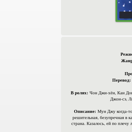
Режис
Жанр
Про
Перевод:
В ролях:
Чон Джи-хён, Кан Дон
Джон-сэ, Л
Описание:
Мун Джу когда-то
решительная, безупречная в ка
страна. Казалось, ей по плеч