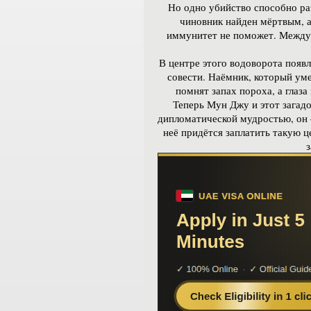
Но одно убийство способно р
чиновник найден мёртвым, а 
иммунитет не поможет. Между 
В центре этого водоворота появл
совести. Наёмник, который ум
помнят запах пороха, а глаза
Теперь Мун Джу и этот загад
дипломатической мудростью, он 
неё придётся заплатить такую ц
з