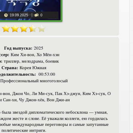
19.09.2025
0
Год выпуска:
2025
сер:
Ким Хи-вон, Хо Мён-хэн
:
триллер, мелодрама, боевик
Страна:
Корея Южная
должительность:
00:53:00
Профессиональный многоголосый
-вон, Джон Чо, Ли Ми-сук, Пак Хэ-джун, Ким Хэ-сук, О
и Сан-хи, Чу Джон-хёк, Вон Джи-ан
 была звездой дипломатического небосклона — умная,
ждом жесте и слове. Её уважали коллеги, ею гордилась
у любые международные переговоры и самые запутанные
политические интриги.