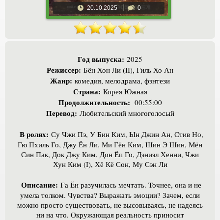
20.10.2025
0
Год выпуска:
2025
Режиссер:
Бён Хон Ли (II), Гиль Хо Ан
Жанр:
комедия, мелодрама, фэнтези
Страна:
Корея Южная
Продолжительность:
00:55:00
Перевод:
Любительский многоголосый
В ролях:
Су Чжи Пэ, У Бин Ким, Ын Джин Ан, Стив Но,
Гю Пхиль Го, Джу Ён Ли, Ми Гён Ким, Шин Э Шин, Мён
Син Пак, Док Джу Ким, Дон Ёп Го, Дэниэл Хенни, Чжи
Хун Ким (I), Хё Кё Сон, Му Сэн Ли
Описание:
Га Ён разучилась мечтать. Точнее, она и не
умела толком. Чувства? Выражать эмоции? Зачем, если
можно просто существовать, не высовываясь, не надеясь
ни на что. Окружающая реальность приносит