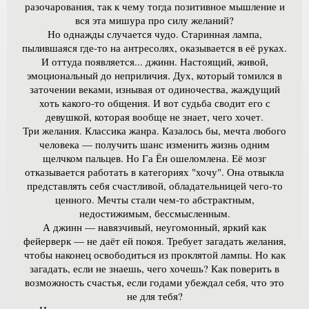
разочарования, так к чему тогда позитивное мышление и
вся эта мишура про силу желаний?
Но однажды случается чудо. Старинная лампа,
пылившаяся где-то на антресолях, оказывается в её руках.
И оттуда появляется... джинн. Настоящий, живой,
эмоциональный до неприличия. Дух, который томился в
заточении веками, изнывая от одиночества, жаждущий
хоть какого-то общения. И вот судьба сводит его с
девушкой, которая вообще не знает, чего хочет.
Три желания. Классика жанра. Казалось бы, мечта любого
человека — получить шанс изменить жизнь одним
щелчком пальцев. Но Га Ён ошеломлена. Её мозг
отказывается работать в категориях "хочу". Она отвыкла
представлять себя счастливой, обладательницей чего-то
ценного. Мечты стали чем-то абстрактным,
недостижимым, бессмысленным.
А джинн — навязчивый, неугомонный, яркий как
фейерверк — не даёт ей покоя. Требует загадать желания,
чтобы наконец освободиться из проклятой лампы. Но как
загадать, если не знаешь, чего хочешь? Как поверить в
возможность счастья, если годами убеждал себя, что это
не для тебя?