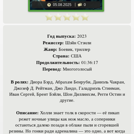
05.08.2025
0
Год выпуска:
2023
Режиссер:
Шэйн Стэнли
Жанр:
Боевик, триллер
Страна:
США
Продолжительность:
01:36:17
Перевод:
Многоголосый
В ролях:
Диора Бэрд, Абрахам Бенруби, Даниэль Чакран,
Джозеф Д. Рейтман, Джо Ландо, Галадриэль Стинман,
Иван Сергей, Брент Бэйли, Шон Диллинхэм, Регги Остин и
другие.
Описание:
Холли знает толк в скорости — её пикап
режет ночные улицы как нож масло, а соперники
остаються далеко позади в облаке пыли и сгоревшей
резины. Но гонки ради адреналина — это одно, а вот когда