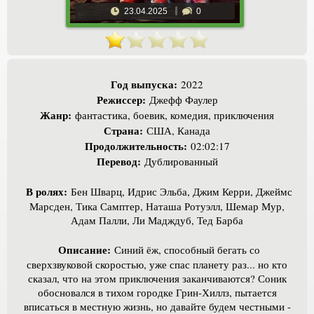
23.04.2025
0
Год выпуска:
2022
Режиссер:
Джефф Фаулер
Жанр:
фантастика, боевик, комедия, приключения
Страна:
США, Канада
Продолжительность:
02:02:17
Перевод:
Дублированный
В ролях:
Бен Шварц, Идрис Эльба, Джим Керри, Джеймс
Марсден, Тика Самптер, Наташа Ротуэлл, Шемар Мур,
Адам Палли, Ли Мадждуб, Тед Барба
Описание:
Синий ёж, способный бегать со
сверхзвуковой скоростью, уже спас планету раз... но кто
сказал, что на этом приключения заканчиваются? Соник
обосновался в тихом городке Грин-Хиллз, пытается
вписаться в местную жизнь, но давайте будем честными -