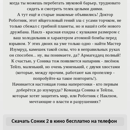
когда ты можешь перебегать звуковой барьер, трудновато
сидеть и смотреть телек целыми днями.
А тут ещё и старые знакомые объявились! Доктор
Роботник, этот яйцеголовый гений зла с усами торчком, не
только сбежал с грибной планеты, но и нашёл себе нового
дружбана. Наклз - красная ехидна с кулаками размером с
ваш холодильник и характером атомной бомбы перед
взрывом. У этих двоих на уме только одно - найти Мастер
Изумруд, камешек такой силы, что в неправильных руках
он способен... ну, вы понимаете, да? Армагеддец полный!
К счастью, у Соника тож появляется напарник - лисёнок
Тейлз, маленький, но очень умненький, с двумя хвостами
(которые, между прочим, работают как пропеллер -
попробуйте-ка такое повторить!).
Начинается настоящая гонка наперегонки - кто первым
доберётся до изумруда? Команда Соника и Тейлза,
которые хотят защитить мир, или Роботник с Наклзом,
мечтающие о власти и разрушениях?
Скачать Соник 2 в кино бесплатно на телефон