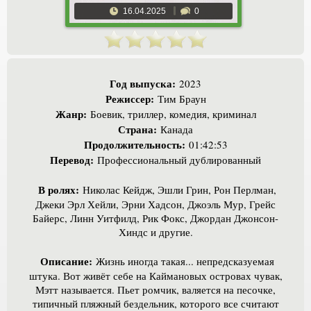
16.04.2025
0
Год выпуска:
2023
Режиссер:
Тим Браун
Жанр:
Боевик, триллер, комедия, криминал
Страна:
Канада
Продолжительность:
01:42:53
Перевод:
Профессиональный дублированный
В ролях:
Николас Кейдж, Эшли Грин, Рон Перлман,
Джеки Эрл Хейли, Эрни Хадсон, Джоэль Мур, Грейс
Байерс, Линн Уитфилд, Рик Фокс, Джордан Джонсон-
Хиндс и другие.
Описание:
Жизнь иногда такая... непредсказуемая
штука. Вот живёт себе на Каймановых островах чувак,
Мэтт называется. Пьет ромчик, валяется на песочке,
типичный пляжный бездельник, которого все считают