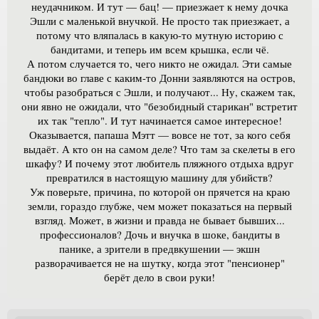
неудачником. И тут — бац! — приезжает к нему дочка
Эшли с маленькой внучкой. Не просто так приезжает, а
потому что вляпалась в какую-то мутную историю с
бандитами, и теперь им всем крышка, если чё.
А потом случается то, чего никто не ожидал. Эти самые
бандюки во главе с каким-то Донни заявляются на остров,
чтобы разобраться с Эшли, и получают... Ну, скажем так,
они явно не ожидали, что "безобидный старикан" встретит
их так "тепло". И тут начинается самое интересное!
Оказывается, папаша Мэтт — вовсе не тот, за кого себя
выдаёт. А кто он на самом деле? Что там за скелеты в его
шкафу? И почему этот любитель пляжного отдыха вдруг
превратился в настоящую машину для убийств?
Уж поверьте, причина, по которой он прячется на краю
земли, гораздо глубже, чем может показаться на первый
взгляд. Может, в жизни и правда не бывает бывших...
профессионалов? Дочь и внучка в шоке, бандиты в
панике, а зрители в предвкушении — экшн
разворачивается не на шутку, когда этот "пенсионер"
берёт дело в свои руки!