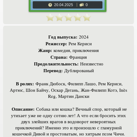
20.04.2025
0
Год выпуска:
2024
Режиссер:
Рем Кериси
Жанр:
комедия, приключения
Страна:
Франция
Продолжительность:
Неизвестно
Перевод:
Дублированый
В ролях:
Франк Дюбоск, Филипп Лашо, Рем Кериси,
Артюс, Шон Байчу, Оскар Дегань, Жан-Филипп Котэ, Inès
Reg, Мартин Дански
Описание:
Собака или кошка? Вечный спор, который не
утихает уже не одну сотню лет! А что если бросить этих
двух злейших врагов в водоворот невероятных
приключений? Именно это и произошло с гламурной
кошечкой Дивой и простоватым, но хитрым псом Чичи.