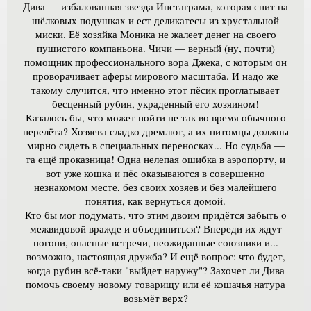
Дива — избалованная звезда Инстаграма, которая спит на
шёлковых подушках и ест деликатесы из хрустальной
миски. Её хозяйка Моника не жалеет денег на своего
пушистого компаньона. Чичи — верный (ну, почти)
помощник профессионального вора Джека, с которым он
проворачивает аферы мирового масштаба. И надо же
такому случится, что именно этот пёсик проглатывает
бесценный рубин, украденный его хозяином!
Казалось бы, что может пойти не так во время обычного
перелёта? Хозяева сладко дремлют, а их питомцы должны
мирно сидеть в специальных переносках... Но судьба —
та ещё проказница! Одна нелепая ошибка в аэропорту, и
вот уже кошка и пёс оказываются в совершенно
незнакомом месте, без своих хозяев и без малейшего
понятия, как вернуться домой.
Кто бы мог подумать, что этим двоим придётся забыть о
межвидовой вражде и объединиться? Впереди их ждут
погони, опасные встречи, неожиданные союзники и...
возможно, настоящая дружба? И ещё вопрос: что будет,
когда рубин всё-таки "выйдет наружу"? Захочет ли Дива
помочь своему новому товарищу или её кошачья натура
возьмёт верх?