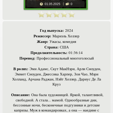
01.05.2025
0
Год выпуска:
2024
Режиссер:
Мариэль Хеллер
Жанр:
Ужасы, комедия
Страна:
США
Продолжительность:
01:36:14
Перевод:
Профессиональный многоголосый
В ролях:
Эми Адамс, Скут МакНэри, Арли Сноуден,
Эммет Сноуден, Джессика Харпер, Зои Чао, Мэри
Холланд, Арчана Раджан, Нэйт Хеллер, Дариус Де Ла
Круз
Описание:
Она была художницей. Яркой, талантливой,
свободной. А стала... мамой. Однообразные дни,
бессонные ночи, бесконечные подгузники и детские
капризы. Муж в командировках, а она — наедине с