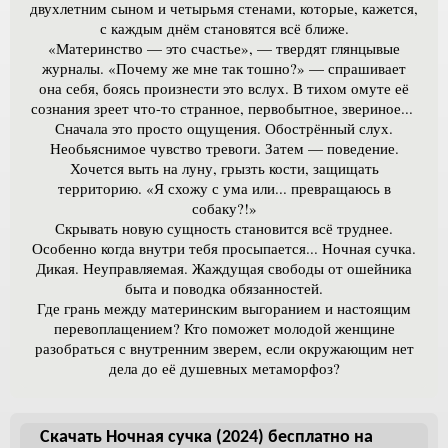
двухлетним сыном и четырьмя стенами, которые, кажется,
с каждым днём становятся всё ближе.
«Материнство — это счастье», — твердят глянцывые
журналы. «Почему же мне так тошно?» — спрашивает
она себя, боясь произнести это вслух. В тихом омуте её
сознания зреет что-то странное, первобытное, звериное...
Сначала это просто ощущения. Обострённый слух.
Необьяснимое чувство тревоги. Затем — поведение.
Хочется выть на луну, грызть кости, защищать
территорию. «Я схожу с ума или... превращаюсь в
собаку?!»
Скрывать новую сущность становится всё труднее.
Особенно когда внутри тебя просыпается... Ночная сучка.
Дикая. Неуправляемая. Жаждущая свободы от ошейника
быта и поводка обязанностей.
Где грань между материнским выгоранием и настоящим
перевоплащением? Кто поможет молодой женщине
разобраться с внутренним зверем, если окружающим нет
дела до её душевных метаморфоз?
Скачать Ночная сучка (2024) бесплатно на