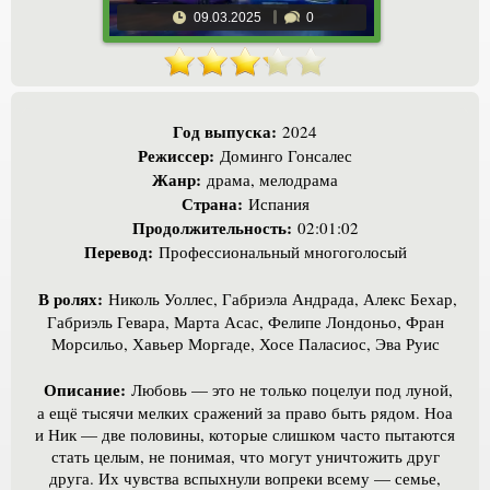
09.03.2025
0
Год выпуска:
2024
Режиссер:
Доминго Гонсалес
Жанр:
драма, мелодрама
Страна:
Испания
Продолжительность:
02:01:02
Перевод:
Профессиональный многоголосый
В ролях:
Николь Уоллес, Габриэла Андрада, Алекс Бехар,
Габриэль Гевара, Марта Асас, Фелипе Лондоньо, Фран
Морсильо, Хавьер Моргаде, Хосе Паласиос, Эва Руис
Описание:
Любовь — это не только поцелуи под луной,
а ещё тысячи мелких сражений за право быть рядом. Ноа
и Ник — две половины, которые слишком часто пытаются
стать целым, не понимая, что могут уничтожить друг
друга. Их чувства вспыхнули вопреки всему — семье,