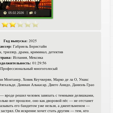
05.02.2026
0
Год выпуска:
2025
иссер:
Габриель Беристайн
, триллер, драма, криминал, детектив
трана:
Испания, Мексика
одолжительность:
01:29:56
Профессиональный многоголосый
н Монтанер, Ховик Кеучкерян, Марко де ла О, Унакс
Элехальде, Дамиан Алькасар, Диего Анидо, Даниэль Грао
 — вроде решил человек завязать с темными делишками,
олько вот прошлое, оно как дворовой пёс — не отстанет
 называть его бандитом уже нельзя, а джентльменом —
 застрял. Он искренне хочет стать другим — тем, кто