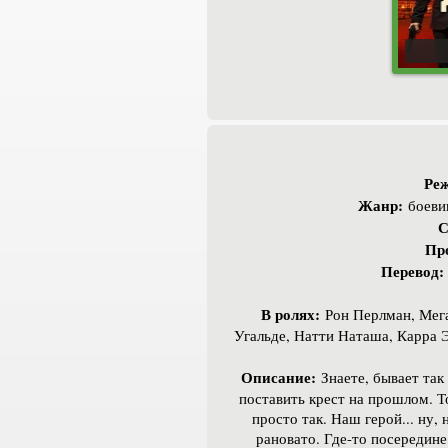
Реж
Жанр:
боевик
С
Пр
Перевод:
В ролях:
Рон Перлман, Мега
Угальде, Натти Наташа, Карра 
Описание:
Знаете, бывает так
поставить крест на прошлом. Т
просто так. Наш герой... ну,
рановато. Где-то посередине