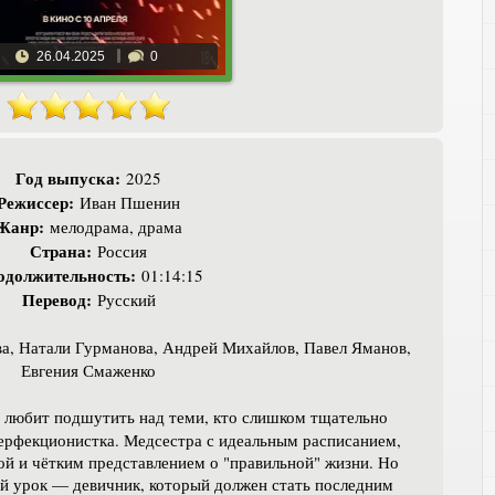
26.04.2025
0
Год выпуска:
2025
Режиссер:
Иван Пшенин
Жанр:
мелодрама, драма
Страна:
Россия
одолжительность:
01:14:15
Перевод:
Русский
а, Натали Гурманова, Андрей Михайлов, Павел Яманов,
Евгения Смаженко
 любит подшутить над теми, кто слишком тщательно
перфекционистка. Медсестра с идеальным расписанием,
ой и чётким представлением о "правильной" жизни. Но
 ей урок — девичник, который должен стать последним