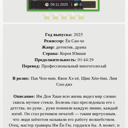
09.11.2025
0
Год выпуска:
2025
Режиссер:
Ён Сан-хо
Жанр:
детектив, драма
Страна:
Корея Южная
Продолжительность:
01:44:29
Перевод:
Профессиональный многоголосый
В ролях:
Пак Чон-мин, Квон Хэ-хё, Щин Хён-бин, Лим
Сон-джэ
Описание:
Им Дон Хван всю жизнь видел мир словно
сквозь мутное стекло. Болезнь глаз преследовала его с
детства, но руки... руки помнили каждую линию, каждый
изгиб. Он стал резчиком печатей — таким виртуозным,
что люди шёпотом называли его работу волшебством.
Отец, мастер гравюры Им Ён Гю, гордился бы. А может, и