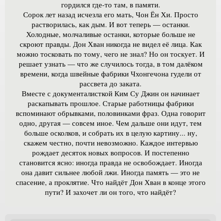
гордился где-то там, в памяти.
Сорок лет назад исчезла его мать, Чон Ён Хи. Просто
растворилась, как дым. И вот теперь — останки.
Холодные, молчаливые останки, которые больше не
скроют правды. Дон Хван никогда не видел её лица. Как
можно тосковать по тому, чего не знал? Но он тоскует. И
решает узнать — что же случилось тогда, в том далёком
времени, когда швейные фабрики Чхонгечона гудели от
рассвета до заката.
Вместе с документалисткой Ким Су Джин он начинает
раскапывать прошлое. Старые работницы фабрики
вспоминают обрывками, половинками фраз. Одна говорит
одно, другая — совсем иное. Чем дальше они идут, тем
больше осколков, и собрать их в целую картину... ну,
скажем честно, почти невозможно. Каждое интервью
рождает десяток новых вопросов. И постепенно
становится ясно: иногда правда не освобождает. Иногда
она давит сильнее любой лжи. Иногда память — это не
спасение, а проклятие. Что найдёт Дон Хван в конце этого
пути? И захочет ли он того, что найдёт?