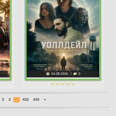
04.08.2026
0
2
3
432
433
»
...