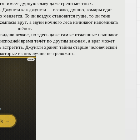
ся, имеет дурную славу даже среди местных.
у. Джунгли как джунгли — влажно, душно, комары едят
о меняется. То ли воздух становится гуще, то ли тени
 компасы врут, а звуки ночного леса начинают напоминать
шёпот.
видали всякое, но здесь даже самые отчаянные начинают
еисподней время течёт по другим законам, а враг может
ь встретить. Джунгли хранят тайны старше человеческой
екоторые из них лучше не тревожить.