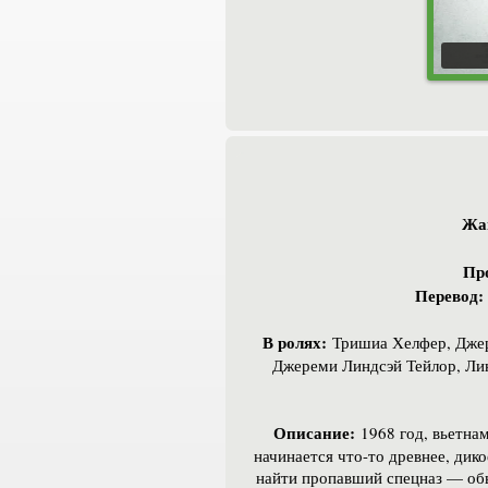
Жа
Пр
Перевод:
В ролях:
Тришиа Хелфер, Джере
Джереми Линдсэй Тейлор, Лин
Описание:
1968 год, вьетнам
начинается что-то древнее, дик
найти пропавший спецназ — обыч