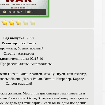
29.08.2025
0
Год выпуска:
2025
Режиссер:
Люк Спарк
нр:
ужасы, боевик, военный
Страна:
Австралия
одолжительность:
02:15:10
Профессиональный многоголосый
ми Пивен, Райан Квантен, Ана Ту Нгуен, Ник Уэкслер,
кольн Льюис, Джэйк Райан, Энтони Инграбер, Карлос
Сансон-младший
ские джунгли. Место, где цивилизация заканчивается и
ое, необъяснимое. Отряд "Стервятники" получает задание
ное дело для этих парней, если бы не одно но: долина,