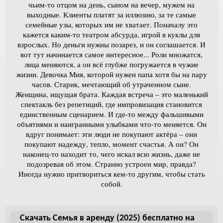
чьим-то отцом на день, сыном на вечер, мужем на
выходные. Клиенты платят за иллюзию, за те самые
семейные узы, которых им не хватает. Поначалу это
кажется каким-то театром абсурда, игрой в куклы для
взрослых. Но деньги нужны позарез, и он соглашается. И
вот тут начинается самое интересное... Роли множатся,
лица меняются, а он всё глубже погружается в чужие
жизни. Девочка Мия, которой нужен папа хотя бы на пару
часов. Старик, мечтающий об утраченном сыне.
Женщина, ищущая брата. Каждая встреча – это маленький
спектакль без репетиций, где импровизация становится
единственным сценарием. И где-то между фальшивыми
объятиями и наигранными улыбками что-то меняется. Он
вдруг понимает: эти люди не покупают актёра – они
покупают надежду, тепло, момент счастья. А он? Он
наконец-то находит то, чего искал всю жизнь, даже не
подозревая об этом. Странно устроен мир, правда?
Иногда нужно притвориться кем-то другим, чтобы стать
собой.
Скачать Семья в аренду (2025) бесплатно на