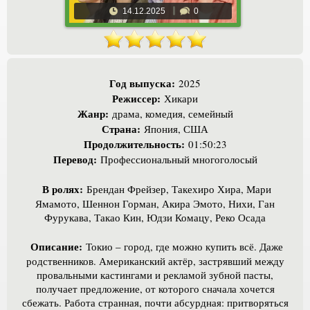
14.12.2025
0
Год выпуска:
2025
Режиссер:
Хикари
Жанр:
драма, комедия, семейный
Страна:
Япония, США
Продолжительность:
01:50:23
Перевод:
Профессиональный многоголосый
В ролях:
Брендан Фрейзер, Такехиро Хира, Мари
Ямамото, Шеннон Горман, Акира Эмото, Нихи, Ган
Фурукава, Такао Кин, Юдзи Комацу, Реко Осада
Описание:
Токио – город, где можно купить всё. Даже
родственников. Американский актёр, застрявший между
провальными кастингами и рекламой зубной пасты,
получает предложение, от которого сначала хочется
сбежать. Работа странная, почти абсурдная: притворяться