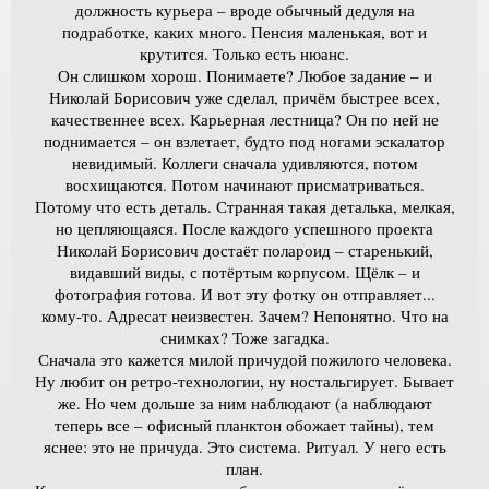
должность курьера – вроде обычный дедуля на
подработке, каких много. Пенсия маленькая, вот и
крутится. Только есть нюанс.
Он слишком хорош. Понимаете? Любое задание – и
Николай Борисович уже сделал, причём быстрее всех,
качественнее всех. Карьерная лестница? Он по ней не
поднимается – он взлетает, будто под ногами эскалатор
невидимый. Коллеги сначала удивляются, потом
восхищаются. Потом начинают присматриваться.
Потому что есть деталь. Странная такая деталька, мелкая,
но цепляющаяся. После каждого успешного проекта
Николай Борисович достаёт полароид – старенький,
видавший виды, с потёртым корпусом. Щёлк – и
фотография готова. И вот эту фотку он отправляет...
кому-то. Адресат неизвестен. Зачем? Непонятно. Что на
снимках? Тоже загадка.
Сначала это кажется милой причудой пожилого человека.
Ну любит он ретро-технологии, ну ностальгирует. Бывает
же. Но чем дольше за ним наблюдают (а наблюдают
теперь все – офисный планктон обожает тайны), тем
яснее: это не причуда. Это система. Ритуал. У него есть
план.