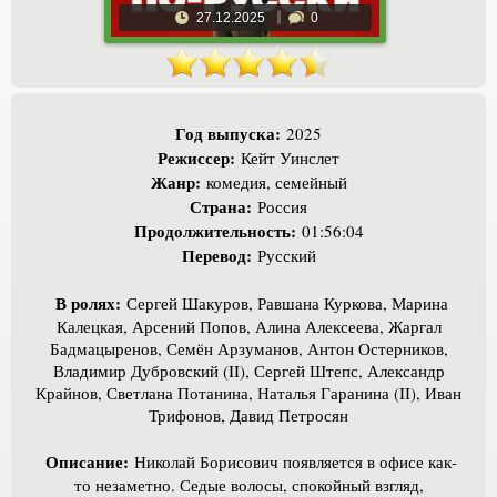
27.12.2025
0
Год выпуска:
2025
Режиссер:
Кейт Уинслет
Жанр:
комедия, семейный
Страна:
Россия
Продолжительность:
01:56:04
Перевод:
Русский
В ролях:
Сергей Шакуров, Равшана Куркова, Марина
Калецкая, Арсений Попов, Алина Алексеева, Жаргал
Бадмацыренов, Семён Арзуманов, Антон Остерников,
Владимир Дубровский (II), Сергей Штепс, Александр
Крайнов, Светлана Потанина, Наталья Гаранина (II), Иван
Трифонов, Давид Петросян
Описание:
Николай Борисович появляется в офисе как-
то незаметно. Седые волосы, спокойный взгляд,