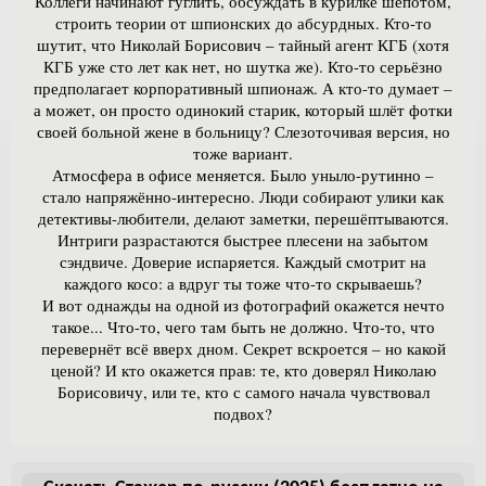
Коллеги начинают гуглить, обсуждать в курилке шёпотом,
строить теории от шпионских до абсурдных. Кто-то
шутит, что Николай Борисович – тайный агент КГБ (хотя
КГБ уже сто лет как нет, но шутка же). Кто-то серьёзно
предполагает корпоративный шпионаж. А кто-то думает –
а может, он просто одинокий старик, который шлёт фотки
своей больной жене в больницу? Слезоточивая версия, но
тоже вариант.
Атмосфера в офисе меняется. Было уныло-рутинно –
стало напряжённо-интересно. Люди собирают улики как
детективы-любители, делают заметки, перешёптываются.
Интриги разрастаются быстрее плесени на забытом
сэндвиче. Доверие испаряется. Каждый смотрит на
каждого косо: а вдруг ты тоже что-то скрываешь?
И вот однажды на одной из фотографий окажется нечто
такое... Что-то, чего там быть не должно. Что-то, что
перевернёт всё вверх дном. Секрет вскроется – но какой
ценой? И кто окажется прав: те, кто доверял Николаю
Борисовичу, или те, кто с самого начала чувствовал
подвох?