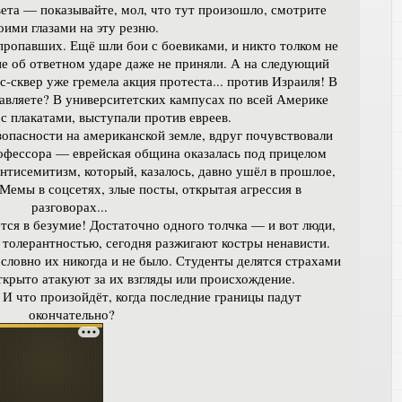
вета — показывайте, мол, что тут произошло, смотрите
оими глазами на эту резню.
пропавших. Ещё шли бои с боевиками, и никто толком не
ие об ответном ударе даже не приняли. А на следующий
с-сквер уже гремела акция протеста... против Израиля! В
вляете? В университетских кампусах по всей Америке
с плакатами, выступали против евреев.
езопасности на американской земле, вдруг почувствовали
офессора — еврейская община оказалась под прицелом
Антисемитизм, который, казалось, давно ушёл в прошлое,
Мемы в соцсетях, злые посты, открытая агрессия в
разговорах...
тся в безумие! Достаточно одного толчка — и вот люди,
 толерантностью, сегодня разжигают костры ненависти.
словно их никогда и не было. Студенты делятся страхами
ткрыто атакуют за их взгляды или происхождение.
? И что произойдёт, когда последние границы падут
окончательно?