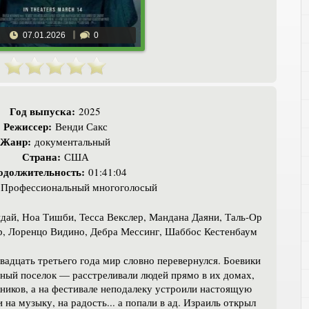
07.01.2026
0
Год выпуска:
2025
Режиссер:
Венди Сакс
Жанр:
документальный
Страна:
США
одолжительность:
01:41:04
Профессиональный многоголосый
ай, Ноа Тишби, Тесса Векслер, Мандана Даяни, Таль-Ор
р, Лоренцо Видино, Дебра Мессинг, Шаббос Кестенбаум
адцать третьего года мир словно перевернулся. Боевики
ый поселок — расстреливали людей прямо в их домах,
жников, а на фестивале неподалеку устроили настоящую
а музыку, на радость... а попали в ад. Израиль открыл