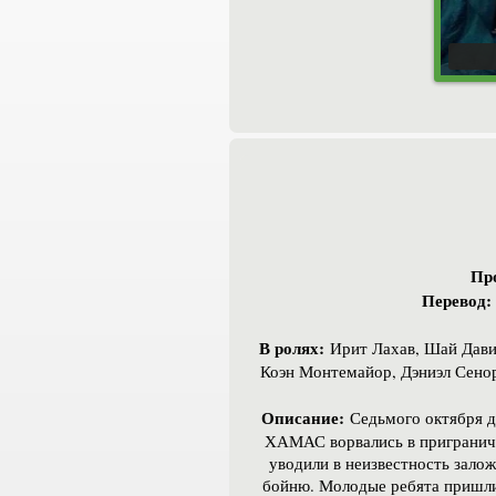
Пр
Перевод:
В ролях:
Ирит Лахав, Шай Давид
Коэн Монтемайор, Дэниэл Сено
Описание:
Седьмого октября дв
ХАМАС ворвались в приграничн
уводили в неизвестность зало
бойню. Молодые ребята пришли н