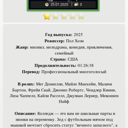
25.07.2025
0
Год выпуска:
2025
Режиссер:
Пол Хоэн
Жанр:
мюзикл, мелодрама, комедия, приключения,
семейный
Страна:
США
Продолжительность:
01:26:38
Перевод:
Профессиональный многоголосый
В ролях:
Мег Доннелли, Майло Манхейм, Малачи
Бартон, Фрейя Скай, Джонно Робертс, Чендлер Кинни,
Лиза Чаппелл, Кайли Расселл, Джулиан Лернер, Меконнен
Найф
Описание:
Колледж — это вам не школьные парты и
звонки на переменку. Зед с футбольным мячом под
мышкой мечтает сбросить статус "вечного запасного", а