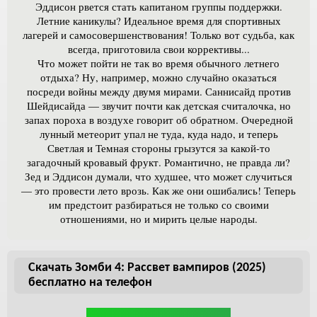
Эддисон рвется стать капитаном группы поддержки.
Летние каникулы? Идеальное время для спортивных
лагерей и самосовершенствования! Только вот судьба, как
всегда, приготовила свои коррективы...
Что может пойти не так во время обычного летнего
отдыха? Ну, например, можно случайно оказаться
посреди войны между двумя мирами. Саннисайд против
Шейдисайда — звучит почти как детская считалочка, но
запах пороха в воздухе говорит об обратном. Очередной
лунный метеорит упал не туда, куда надо, и теперь
Светлая и Темная стороны грызутся за какой-то
загадочный кровавый фрукт. Романтично, не правда ли?
Зед и Эддисон думали, что худшее, что может случиться
— это провести лето врозь. Как же они ошибались! Теперь
им предстоит разбираться не только со своими
отношениями, но и мирить целые народы.
Скачать Зомби 4: Рассвет вампиров (2025)
бесплатно на телефон