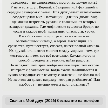
реальность – не единственное место, где можно жить?
У него есть друг. Верный, с безграничной фантазией и
сердцем размером с океан. Этот друг делает невозможное
– создаёт целый мир. Настоящий... для них двоих. Мир,
где можно встретить русалок с голосами, от которых
замирает дыхание. Где мифические существа бродят по
лесам и каждое несёт испытания, опасности, уроки.
В воображаемом пространстве мальчик – не
беспомощный инвалид, а герой. Настоящий. Он
сражается, путешествует, спасает, живёт полной жизнью.
Их дружба становится мостом между мирами – тем, где
жестокость, и тем, где всё возможно. Каждая история –
способ преодолеть отчаяние, найти радость.
Но парадокс: чем ярче воображаемые миры, тем острее
контраст с реальностью. Когда сказка заканчивается и
нужно возвращаться в комнату с коляской – не больно ли?
Не жестоко ли давать надежду, которая разбивается? Или
наоборот – именно мечты дают силы жить?
Скачать Мой друг (2026) бесплатно на телефон