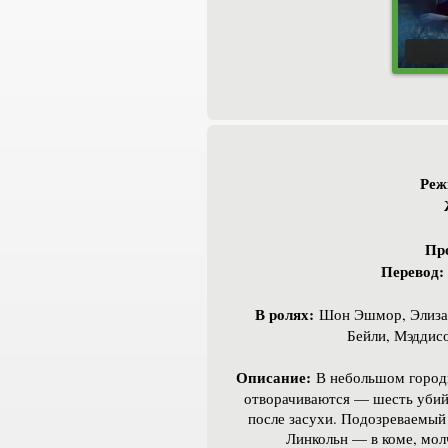
Реж
Пр
Перевод:
В ролях:
Шон Эшмор, Элизаб
Бейли, Мэддис
Описание:
В небольшом городк
отворачиваются — шесть убийс
после засухи. Подозреваемый
Линкольн — в коме, мол