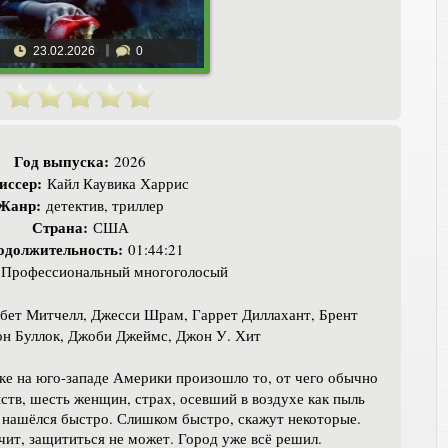
23.02.2026
0
Год выпуска:
2026
иссер:
Кайл Каувика Харрис
Жанр:
детектив, триллер
Страна:
США
одолжительность:
01:44:21
Профессиональный многоголосый
ет Митчелл, Джесси Шрам, Гаррет Диллахант, Брент
он Буллок, Джоби Джеймс, Джон У. Хит
е на юго-западе Америки произошло то, от чего обычно
тв, шесть женщин, страх, осевший в воздухе как пыль
 нашёлся быстро. Слишком быстро, скажут некоторые.
чит, защититься не может. Город уже всё решил.