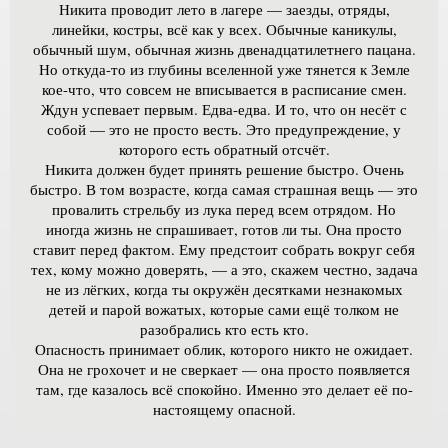
Никита проводит лето в лагере — заезды, отряды,
линейки, костры, всё как у всех. Обычные каникулы,
обычный шум, обычная жизнь двенадцатилетнего пацана.
Но откуда-то из глубины вселенной уже тянется к Земле
кое-что, что совсем не вписывается в расписание смен.
Ждун успевает первым. Едва-едва. И то, что он несёт с
собой — это не просто весть. Это предупреждение, у
которого есть обратный отсчёт.
Никита должен будет принять решение быстро. Очень
быстро. В том возрасте, когда самая страшная вещь — это
провалить стрельбу из лука перед всем отрядом. Но
иногда жизнь не спрашивает, готов ли ты. Она просто
ставит перед фактом. Ему предстоит собрать вокруг себя
тех, кому можно доверять, — а это, скажем честно, задача
не из лёгких, когда ты окружён десятками незнакомых
детей и парой вожатых, которые сами ещё толком не
разобрались кто есть кто.
Опасность принимает облик, которого никто не ожидает.
Она не грохочет и не сверкает — она просто появляется
там, где казалось всё спокойно. Именно это делает её по-
настоящему опасной.