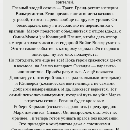
зрителей.
Главный злодей сезона — Трагг. Гранд-регент империи
Вильтрумитов. Если прежние антагонисты казались
угрозой, то этот парень вообще на другом уровне. Он
беспощаден, могуч и абсолютно не церемонится с
врагами. Марку предстоит объединиться с отцом (да-да, с
Омни-Мэном!) и Коалицией Планет, чтобы дать отпор
империи захватчиков в легендарной Войне Вильтрумитов.
Это то самое событие, к которому сериал шёл с первого
эпизода... ну вот оно, пожалуйста.
Но погодите, это ещё не всё! Пока герои сражаются где-то
в космосе, на Землю нападают Сиквиды — паразиты-
инопланетяне. Причём разумные. А ещё появятся
Динозаврус (антигерой-эколог с радикальными методами)
и Юниверса (космическая воительница с не самыми
добрыми намерениями). И да, Конквест вернётся. Тот
самый психопат-вильтрумит, который чуть не убил Марка
в третьем сезоне. Реванш будет кровавым.
Роберт Киркман (создатель франшизы) предупредил:
Марк изменится. Сильно. Он повзрослел, стал жёстче,
мрачнее... и теперь готов убивать врагов без колебаний.
Это приведёт к конфликтам даже с союзниками.
Философия героя ломается под тяжестью реальности. И