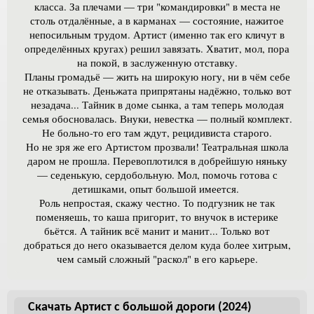
класса. За плечами — три "командировки" в места не
столь отдалённые, а в карманах — состояние, нажитое
непосильным трудом. Артист (именно так его кличут в
определённых кругах) решил завязать. Хватит, мол, пора
на покой, в заслуженную отставку.
Планы громадьё — жить на широкую ногу, ни в чём себе
не отказывать. Деньжата припрятаны надёжно, только вот
незадача... Тайник в доме сынка, а там теперь молодая
семья обосновалась. Внуки, невестка — полный комплект.
Не больно-то его там ждут, рецидивиста старого.
Но не зря же его Артистом прозвали! Театральная школа
даром не прошла. Перевоплотился в добрейшую няньку
— седенькую, сердобольную. Мол, помочь готова с
детишками, опыт большой имеется.
Роль непростая, скажу честно. То подгузник не так
поменяешь, то каша пригорит, то внучок в истерике
бьётся. А тайник всё манит и манит... Только вот
добраться до него оказывается делом куда более хитрым,
чем самый сложный "раскол" в его карьере.
Скачать Артист с большой дороги (2024)