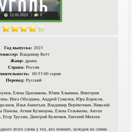
12.05.2025
0
Год выпуска:
2023
ежиссер:
Владимир Котт
Жанр:
драма
Страна:
Россия
лжительность:
00:53:00 серия
Перевод:
Русский
унов, Елена Цыплакова, Юлия Хлынина, Виктория
сина, Инга Оболдина, Андрей Соколов, Юра Борисов,
рсанов, Илья Акинтьев, Владимир Верёвочкин, Николай
а Панова, Агния Кузнецова, Елена Гольянова, Антон
, Егор Трухин, Дмитрий Куличков, Евгений Михеев
дного этого слова у тех, кто помнит, холодок по спине.