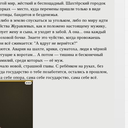
угой мир, жёсткий и беспощадный. Шахтёрский городок
ворках — место, куда перемены пришли только в виде
отицы, бандитов и безденежья.
либо в землю спускаться за угольком, либо по миру идти
ейства Журавлевых, как и положено настоящему мужику,
лует жену и сына, и уходит в забой. А она... она каждый
оховой бочке. Знаете это чуйство, когда провожаешь
ри всё сжимается: "А вдруг не вернётся?"
ются. Авария на шахте, крики, суматоха, люди в чёрной
бегущие к воротам... А потом — тишина и бесконечный
амилий, среди которых — её муж.
ачало новой, страшной главы. С ребёнком на руках, без
гда государство о тебе позаботится, остались в прошлом,
а себе опора, сама себе государство, сама себе всё.