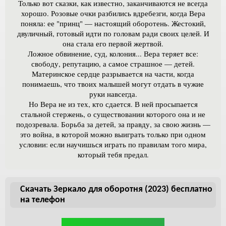
Только вот сказки, как известно, заканчиваются не всегда
хорошо. Розовые очки разбились вдребезги, когда Вера
поняла: ее "принц" — настоящий оборотень. Жестокий,
двуличный, готовый идти по головам ради своих целей. И
она стала его первой жертвой.
Ложное обвинение, суд, колония... Вера теряет все:
свободу, репутацию, а самое страшное — детей.
Материнское сердце разрывается на части, когда
понимаешь, что твоих малышей могут отдать в чужие
руки навсегда.
Но Вера не из тех, кто сдается. В ней просыпается
стальной стержень, о существовании которого она и не
подозревала. Борьба за детей, за правду, за свою жизнь —
это война, в которой можно выиграть только при одном
условии: если научишься играть по правилам того мира,
который тебя предал.
Скачать Зеркало для оборотня (2023) бесплатно
на телефон